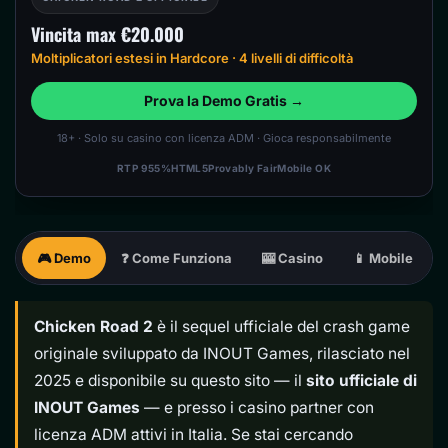
Vincita max €20.000
Moltiplicatori estesi in Hardcore · 4 livelli di difficoltà
Prova la Demo Gratis →
18+ · Solo su casino con licenza ADM · Gioca responsabilmente
RTP 95
5%
HTML5
Provably Fair
Mobile OK
🎮 Demo
❓ Come Funziona
🎰 Casino
📱 Mobile
Chicken Road 2
è il sequel ufficiale del crash game
originale sviluppato da INOUT Games, rilasciato nel
2025 e disponibile su questo sito — il
sito ufficiale di
INOUT Games
— e presso i casino partner con
licenza ADM attivi in Italia. Se stai cercando