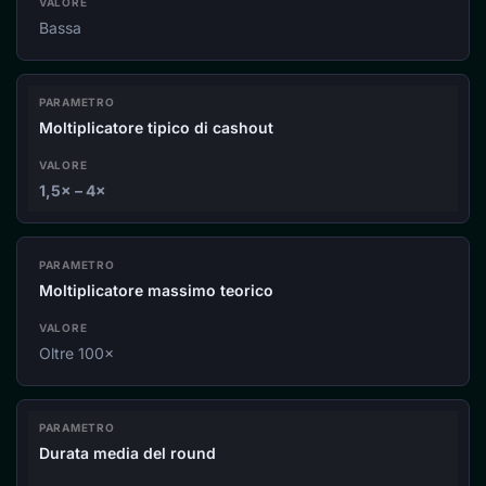
Bassa
Moltiplicatore tipico di cashout
1,5× – 4×
Moltiplicatore massimo teorico
Oltre 100×
Durata media del round