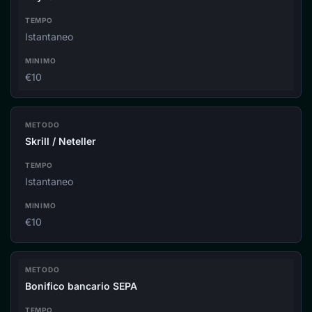
Istantaneo
€10
Skrill / Neteller
Istantaneo
€10
Bonifico bancario SEPA