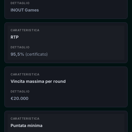
INOUT Games
RTP
95,5%
(certificato)
Vincita massima per round
€20.000
Puntata minima