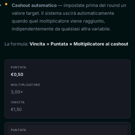
Cashout automatico
— impostate prima del round un
valore target. Il sistema uscirà automaticamente
quando quel moltiplicatore viene raggiunto,
indipendentemente da qualsiasi altra variabile.
La formula:
Vincita = Puntata × Moltiplicatore al cashout
€0,50
3,00×
€1,50