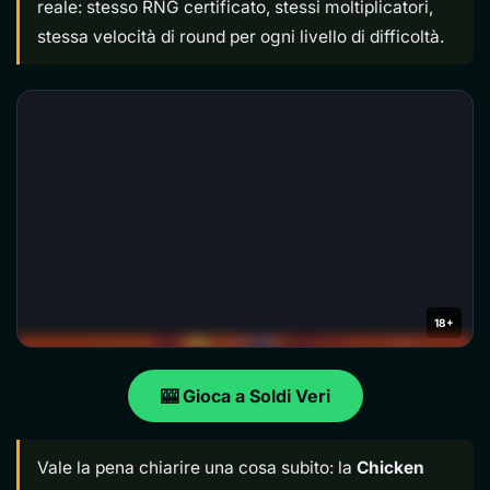
reale: stesso RNG certificato, stessi moltiplicatori,
stessa velocità di round per ogni livello di difficoltà.
18+
Chicken Road 2.0
🎰 Gioca a Soldi Veri
Demo gratuita — nessuna registrazione richiesta
Vale la pena chiarire una cosa subito: la
Chicken
▶ Avvia Demo