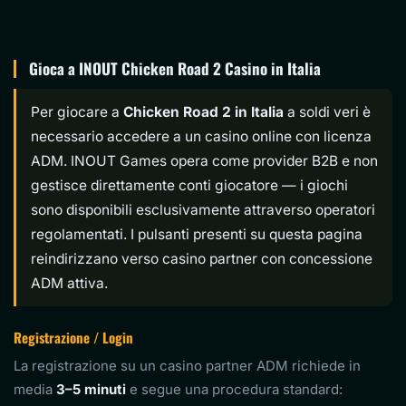
Gioca a INOUT Chicken Road 2 Casino in Italia
Per giocare a
Chicken Road 2 in Italia
a soldi veri è
necessario accedere a un casino online con licenza
ADM. INOUT Games opera come provider B2B e non
gestisce direttamente conti giocatore — i giochi
sono disponibili esclusivamente attraverso operatori
regolamentati. I pulsanti presenti su questa pagina
reindirizzano verso casino partner con concessione
ADM attiva.
Registrazione / Login
La registrazione su un casino partner ADM richiede in
media
3–5 minuti
e segue una procedura standard: