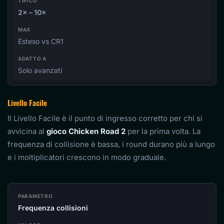
2× – 10×
Esteso vs CR1
Solo avanzati
Livello Facile
Il Livello Facile è il punto di ingresso corretto per chi si
avvicina al
gioco Chicken Road 2
per la prima volta. La
frequenza di collisione è bassa, i round durano più a lungo
e i moltiplicatori crescono in modo graduale.
Frequenza collisioni